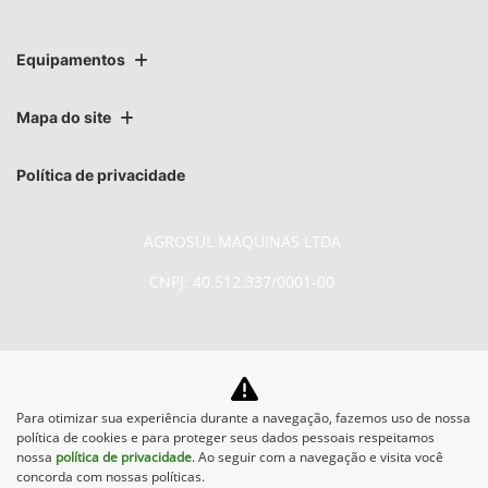
Equipamentos
Mapa do site
Política de privacidade
AGROSUL MAQUINAS LTDA
CNPJ: 40.512.337/0001-00
No trânsito, enxergar o outro
Para otimizar sua experiência durante a navegação, fazemos uso de nossa
política de cookies e para proteger seus dados pessoais respeitamos
salva vidas.
nossa
política de privacidade
. Ao seguir com a navegação e visita você
concorda com nossas políticas.