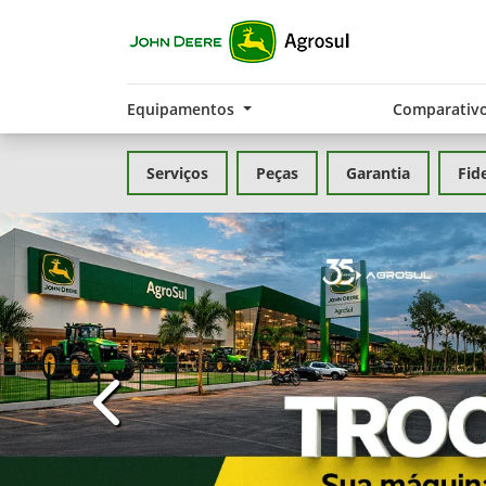
Equipamentos
Comparativ
Serviços
Peças
Garantia
Fid
templates.template-01.components.carousel.t