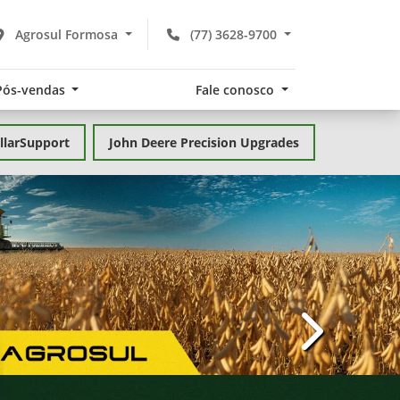
Agrosul Formosa
(77) 3628-9700
Pós-vendas
Fale conosco
llarSupport
John Deere Precision Upgrades
templates.te