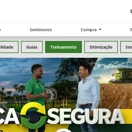
o
Seminovos
Compra
elidade
Guias
Treinamento
Otimização
Ste
exts.control_prev