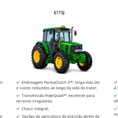
6115J
il
Embreagem PermaClutch II™: longa vida útil
e custos reduzidos ao longo da vida do trator;
4.
Transmissão PowrQuad™: excelente para
terrenos irregulares;
ef
Chassi integral;
ma
de
Opções de agricultura de precisão direto de