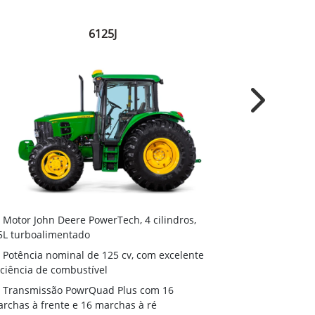
6125J
Next
Embreagem 
Motor John Deere PowerTech, 4 cilindros,
e custos reduz
5L turboalimentado
Transmiss
Potência nominal de 125 cv, com excelente
terrenos irreg
iciência de combustível
Chassi inte
Transmissão PowrQuad Plus com 16
rchas à frente e 16 marchas à ré
Opções de 