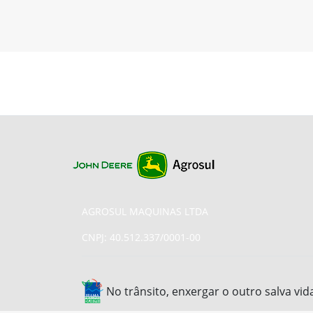
AGROSUL MAQUINAS LTDA
CNPJ: 40.512.337/0001-00
No trânsito, enxergar o outro salva vid