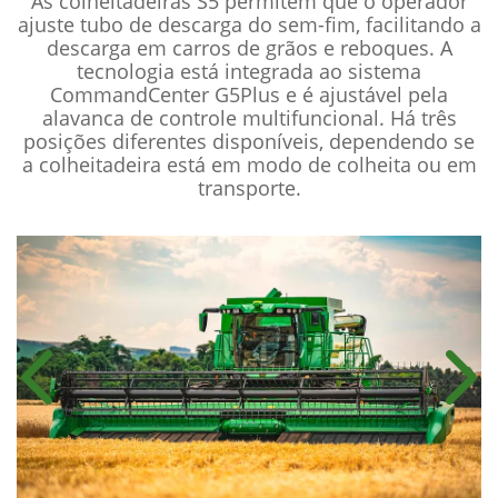
As colheitadeiras S5 permitem que o operador
ajuste tubo de descarga do sem-fim, facilitando a
descarga em carros de grãos e reboques. A
tecnologia está integrada ao sistema
CommandCenter G5Plus e é ajustável pela
alavanca de controle multifuncional. Há três
posições diferentes disponíveis, dependendo se
a colheitadeira está em modo de colheita ou em
transporte.
Anterior
Próx