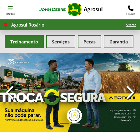
menu
LIGAR
Agrosul Rosário
Alterar
Treinamento
Serviços
Peças
Garantia
templates.template-01.components.carousel.texts.con
temp