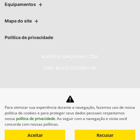
Equipamentos
Mapa do site
Política de privacidade
AGROSUL MAQUINAS LTDA
CNPJ: 40.512.337/0001-00
No trânsito, enxergar o outro
Para otimizar sua experiência durante a navegação, fazemos uso de nossa
política de cookies e para proteger seus dados pessoais respeitamos
salva vidas.
nossa
política de privacidade
. Ao seguir com a navegação e visita você
concorda com nossas políticas.
Aceitar
Recusar
Desenvolvido pela DEALERSPACE ® Direitos Reservados.