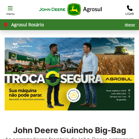
menu
LIGAR
Agrosul Rosário
Alterar
John Deere
Guincho Big-Bag