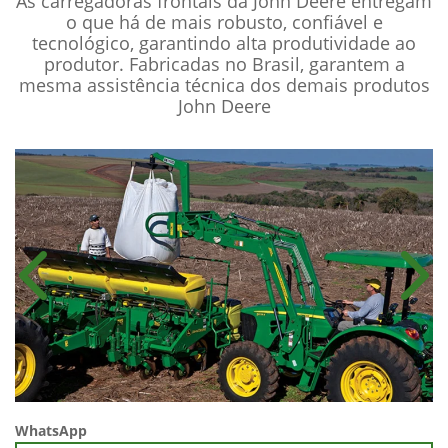
As carregadoras frontais da John Deere entregam
o que há de mais robusto, confiável e
tecnológico, garantindo alta produtividade ao
produtor. Fabricadas no Brasil, garantem a
mesma assistência técnica dos demais produtos
John Deere
Anterior
Próx
WhatsApp