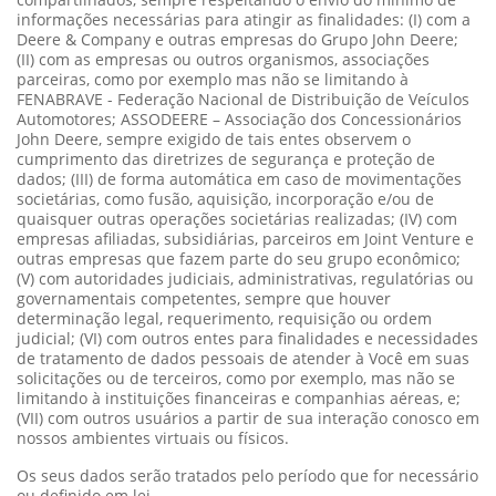
informações necessárias para atingir as finalidades: (I) com a
Deere & Company e outras empresas do Grupo John Deere;
(II) com as empresas ou outros organismos, associações
parceiras, como por exemplo mas não se limitando à
FENABRAVE - Federação Nacional de Distribuição de Veículos
Automotores; ASSODEERE – Associação dos Concessionários
John Deere, sempre exigido de tais entes observem o
cumprimento das diretrizes de segurança e proteção de
dados; (III) de forma automática em caso de movimentações
societárias, como fusão, aquisição, incorporação e/ou de
quaisquer outras operações societárias realizadas; (IV) com
empresas afiliadas, subsidiárias, parceiros em Joint Venture e
outras empresas que fazem parte do seu grupo econômico;
(V) com autoridades judiciais, administrativas, regulatórias ou
governamentais competentes, sempre que houver
determinação legal, requerimento, requisição ou ordem
judicial; (VI) com outros entes para finalidades e necessidades
de tratamento de dados pessoais de atender à Você em suas
solicitações ou de terceiros, como por exemplo, mas não se
limitando à instituições financeiras e companhias aéreas, e;
(VII) com outros usuários a partir de sua interação conosco em
nossos ambientes virtuais ou físicos.
Os seus dados serão tratados pelo período que for necessário
ou definido em lei.