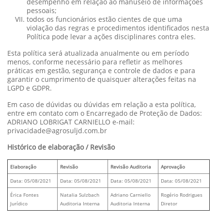
desempenho em relação ao manuseio de informações
pessoais;
todos os funcionários estão cientes de que uma
violação das regras e procedimentos identificados nesta
Política pode levar a ações disciplinares contra eles.
Esta política será atualizada anualmente ou em período
menos, conforme necessário para refletir as melhores
práticas em gestão, segurança e controle de dados e para
garantir o cumprimento de quaisquer alterações feitas na
LGPD e GDPR.
Em caso de dúvidas ou dúvidas em relação a esta política,
entre em contato com o Encarregado de Proteção de Dados:
ADRIANO LOBRIGAT CARNIELLO e-mail:
privacidade@agrosuljd.com.br
Histórico de elaboração / Revisão
Elaboração
Revisão
Revisão Auditoria
Aprovação
Data: 05/08/2021
Data: 05/08/2021
Data: 05/08/2021
Data: 05/08/2021
Érica Fontes
Natalia Sulzbach
Adriano Carniello
Rogério Rodrigues
Jurídico
Auditoria Interna
Auditoria Interna
Diretor