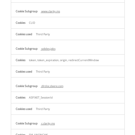
www.clarity.ms
CLID
Third Party
solides.jobs
token, token_expiration, origin, redirectCurrentWindow
Third Party
dlrdoc.deere.com
ASP.NET_SessionId
Third Party
c.clarity.ms
SM, ANONCHK