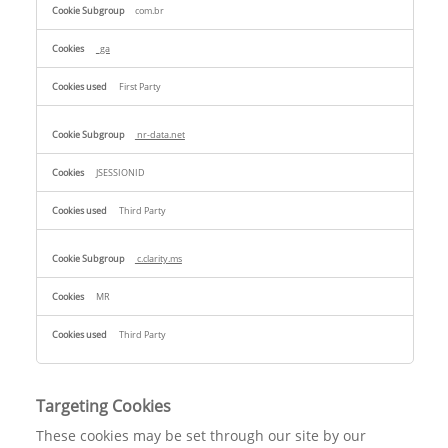
com.br
_ga
First Party
nr-data.net
JSESSIONID
Third Party
c.clarity.ms
MR
Third Party
Targeting Cookies
These cookies may be set through our site by our