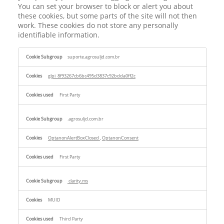
You can set your browser to block or alert you about
these cookies, but some parts of the site will not then
work. These cookies do not store any personally
identifiable information.
Strictly
suporte.agrosuljd.com.br
Necessary
Cookies
glpi_8f93267cb6bc495d3837c92bdda0ff2c
First Party
.agrosuljd.com.br
OptanonAlertBoxClosed
,
OptanonConsent
First Party
clarity.ms
MUID
Third Party