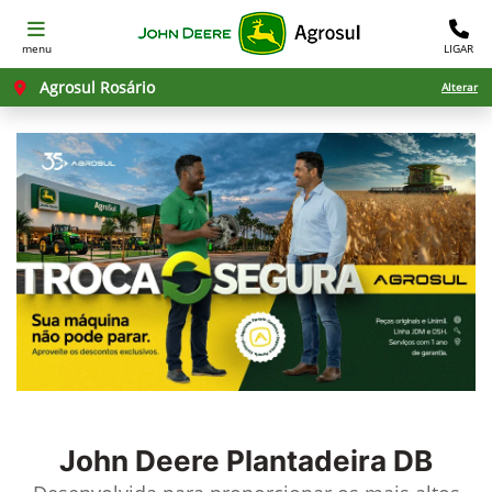
menu
LIGAR
Agrosul Rosário
Alterar
John Deere
Plantadeira DB