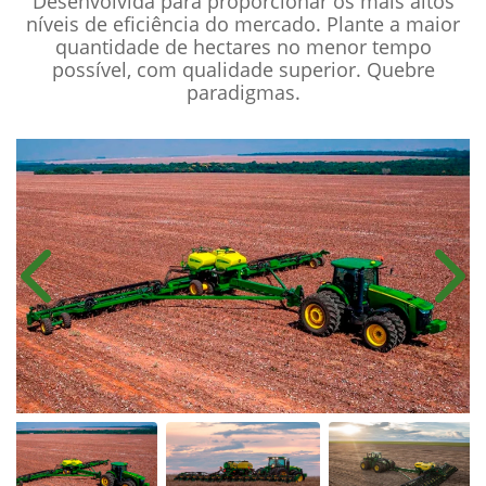
Desenvolvida para proporcionar os mais altos
níveis de eficiência do mercado. Plante a maior
quantidade de hectares no menor tempo
possível, com qualidade superior. Quebre
paradigmas.
Anterior
Próx