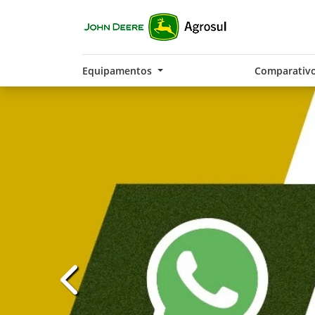
Equipamentos
Comparativ
templates.template-01.components.carousel.t