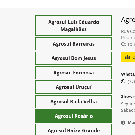
Agro
Agrosul Luís Eduardo
Magalhães
Rua Co
Rosári
Agrosul Barreiras
Corren
C
Agrosul Bom Jesus
Agrosul Formosa
Whats
(77
Agrosul Uruçuí
Show
Agrosul Roda Velha
Segund
Sábado
Agrosul Rosário
Mai
Agrosul Baixa Grande