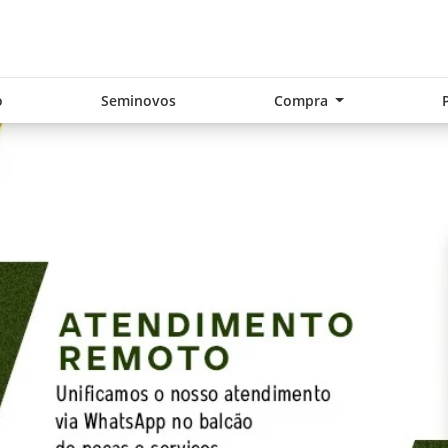
o
Seminovos
Compra
exts.control_prev