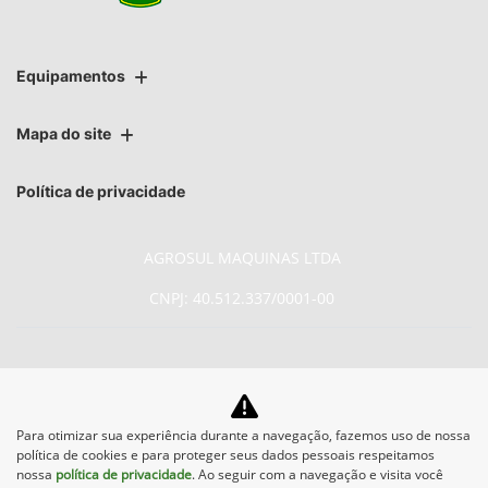
Equipamentos
Mapa do site
Política de privacidade
AGROSUL MAQUINAS LTDA
CNPJ: 40.512.337/0001-00
No trânsito, enxergar o outro
Para otimizar sua experiência durante a navegação, fazemos uso de nossa
política de cookies e para proteger seus dados pessoais respeitamos
salva vidas.
nossa
política de privacidade
. Ao seguir com a navegação e visita você