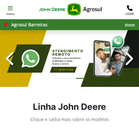
menu
LIGAR
Agrosul Barreiras
Alterar
templates.template-01.components.carousel.texts.con
temp
Linha John Deere
Clique e saiba mais sobre os modelos