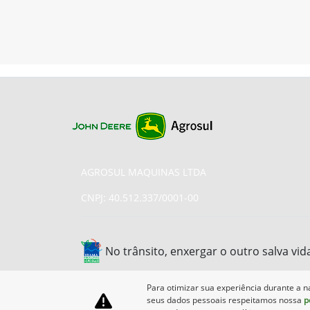
AGROSUL MAQUINAS LTDA
CNPJ: 40.512.337/0001-00
No trânsito, enxergar o outro salva vid
Para otimizar sua experiência durante a n
seus dados pessoais respeitamos nossa
p