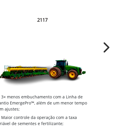
2117
Next
3× menos 
3× menos embuchamento com a Linha de
Plantio Emer
antio EmergePro™, além de um menor tempo
com ajustes;
m ajustes;
Maior cont
Maior controle da operação com a taxa
variável de se
riável de sementes e fertilizante;