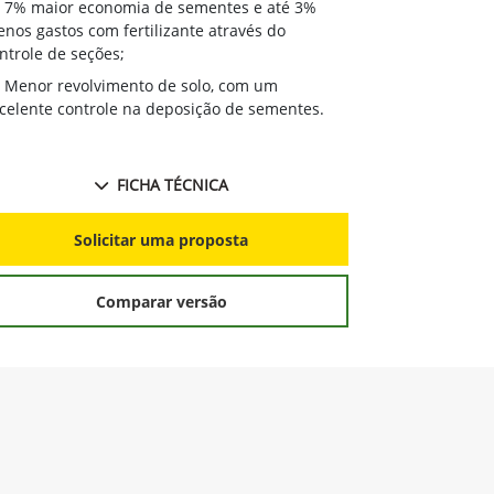
7% maior 
7% maior economia de sementes e até 3%
menos gastos 
nos gastos com fertilizante através do
controle de s
ntrole de seções;
Menor revo
Menor revolvimento de solo, com um
excelente con
celente controle na deposição de sementes.
FICHA TÉCNICA
S
Solicitar uma proposta
Comparar versão