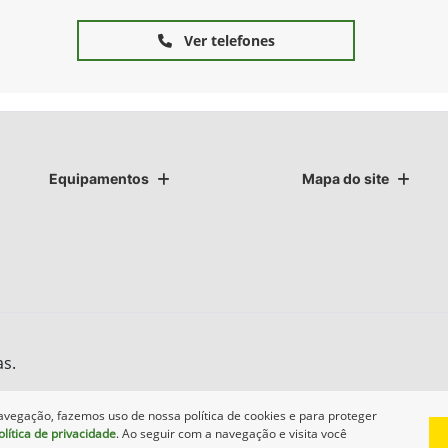
Ver telefones
Equipamentos
Mapa do site
as.
avegação, fazemos uso de nossa política de cookies e para proteger
olítica de privacidade
. Ao seguir com a navegação e visita você