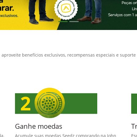
 aproveite benefícios exclusivos, recompensas especiais e suporte
Ganhe moedas
T
da.
Acumule suas moedas Seedz comprando na John
Es