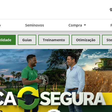
o
Seminovos
Compra
elidade
Guias
Treinamento
Otimização
Ste
exts.control_prev