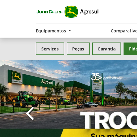
Equipamentos
Comparativ
Serviços
Peças
Garantia
Fid
templates.template-01.components.carousel.t