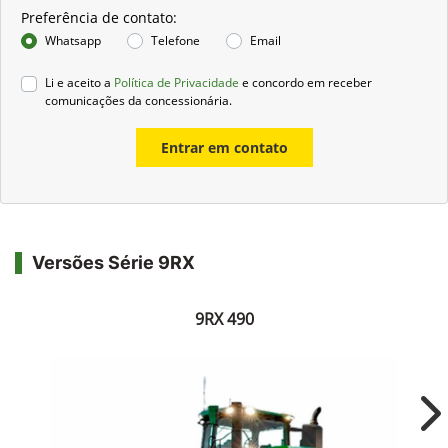
Preferência de contato:
Whatsapp
Telefone
Email
Li e aceito a
Política de Privacidade
e concordo em receber
comunicações da concessionária.
Entrar em contato
Versões Série 9RX
9RX 490
Ne