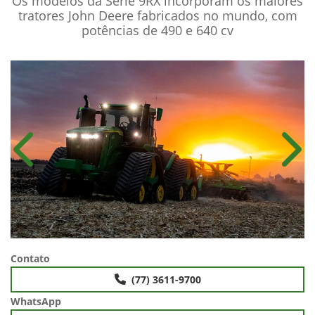
Os modelos da Série 9RX incorporam os maiores
tratores John Deere fabricados no mundo, com
potências de 490 e 640 cv
Anterior
Próx
Contato
(77) 3611-9700
WhatsApp