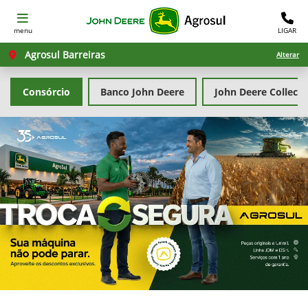
menu
LIGAR
Agrosul Barreiras
Alterar
Consórcio
Banco John Deere
John Deere Collecti