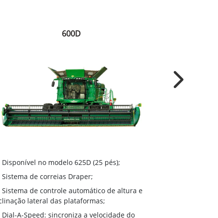
600D
Next
Disponível
Disponível no modelo 625D (25 pés);
(18 pés), 620F
Sistema de correias Draper;
pés), 630F (30
Sistema de controle automático de altura e
Sistema de
clinação lateral das plataformas;
inclinação lat
Dial-A-Speed: sincroniza a velocidade do