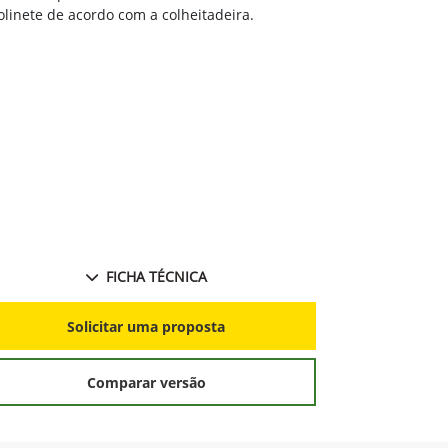
HydraFlex™
linete de acordo com a colheitadeira.
corte em relaç
Dial-A-Spe
molinete de a
FICHA TÉCNICA
S
Solicitar uma proposta
Comparar versão