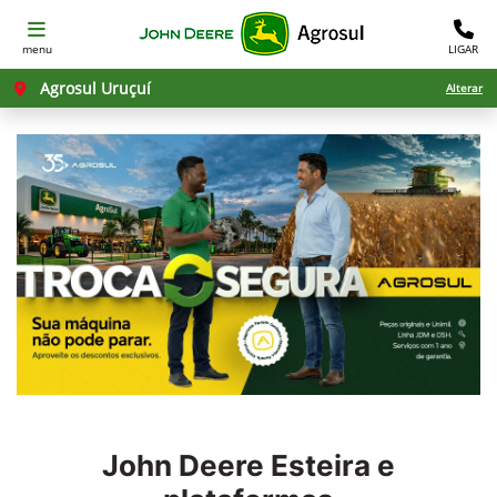
menu
LIGAR
Agrosul Uruçuí
Alterar
John Deere
Esteira e