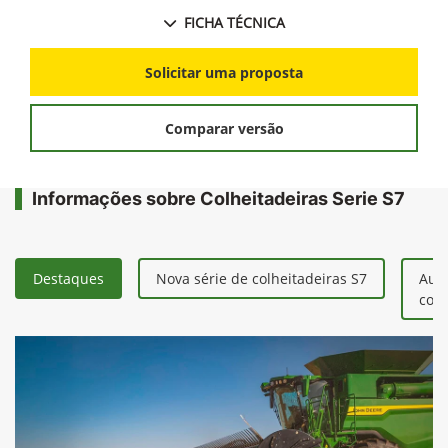
FICHA TÉCNICA
Solicitar uma proposta
Comparar versão
Informações sobre Colheitadeiras Serie S7
Destaques
Nova série de colheitadeiras S7
Aum
colh