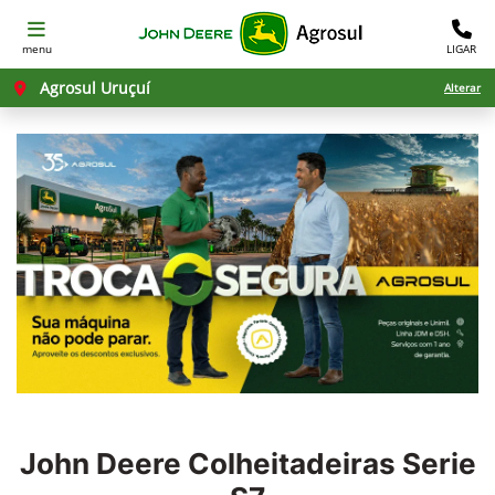
menu
LIGAR
Agrosul Uruçuí
Alterar
John Deere
Colheitadeiras Serie