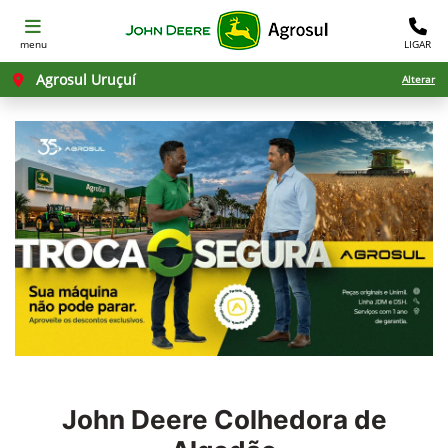
menu
LIGAR
Agrosul Uruçuí
Alterar
John Deere
Colhedora de