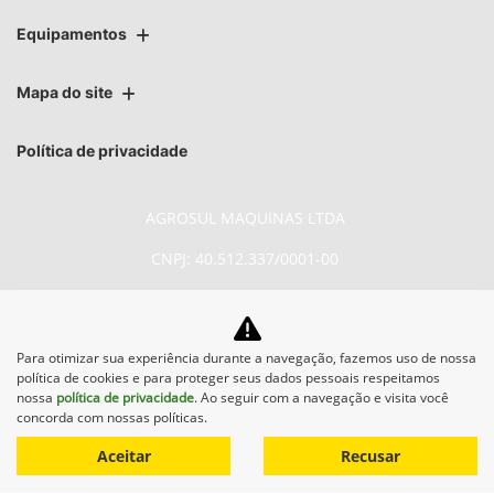
Equipamentos
Mapa do site
Política de privacidade
AGROSUL MAQUINAS LTDA
CNPJ: 40.512.337/0001-00
Para otimizar sua experiência durante a navegação, fazemos uso de nossa
política de cookies e para proteger seus dados pessoais respeitamos
No trânsito, enxergar o outro
nossa
política de privacidade
. Ao seguir com a navegação e visita você
concorda com nossas políticas.
salva vidas.
Aceitar
Recusar