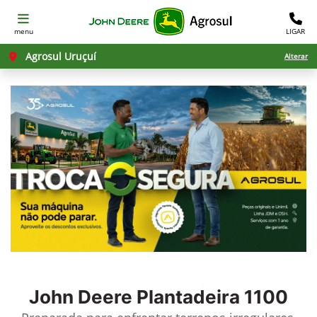
menu
LIGAR
Agrosul Uruçuí
Alterar
John Deere
Plantadeira 1100