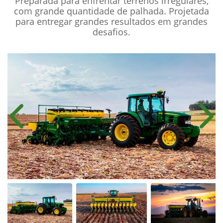
Preparada para enfrentar terrenos irregulares,
com grande quantidade de palhada. Projetada
para entregar grandes resultados em grandes
desafios.
Anterior
Próx