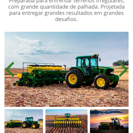
Preparada para enfrentar terrenos irregulares,
com grande quantidade de palhada. Projetada
para entregar grandes resultados em grandes
desafios.
Anterior
Próx