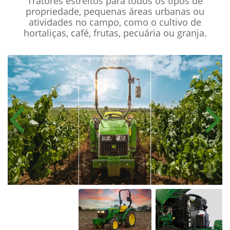
Tratores estreitos para todos os tipos de
propriedade, pequenas áreas urbanas ou
atividades no campo, como o cultivo de
hortaliças, café, frutas, pecuária ou granja.
Anterior
Próx