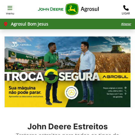
menu
LIGAR
Agrosul Bom Jesus
Alterar
John Deere
Estreitos