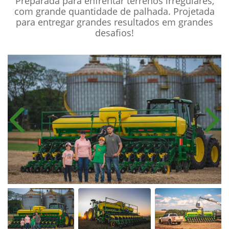
Preparada para enfrentar terrenos irregulares,
com grande quantidade de palhada. Projetada
para entregar grandes resultados em grandes
desafios!​
Anterior
Próx