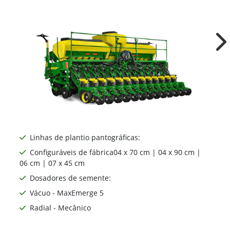
Ne
Linhas de plantio pantográficas:
Configuráveis de fábrica04 x 70 cm | 04 x 90 cm |
06 cm | 07 x 45 cm
Dosadores de semente:
Vácuo - MaxEmerge 5
Radial - Mecânico