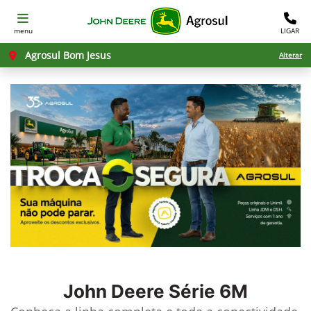
menu
LIGAR
Agrosul Bom Jesus
Alterar
John Deere
Série 6M