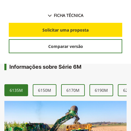
FICHA TÉCNICA
Solicitar uma proposta
Comparar versão
Informações sobre Série 6M
6135M
6150M
6170M
6190M
621