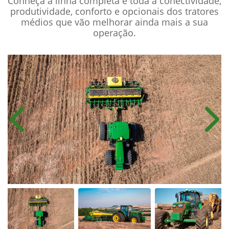
Conheça a linha completa e toda a conectividade,
produtividade, conforto e opcionais dos tratores
médios que vão melhorar ainda mais a sua
operação.
Anterior
Próx