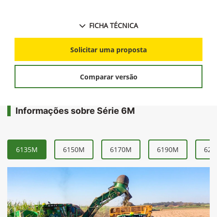
FICHA TÉCNICA
Solicitar uma proposta
Comparar versão
Informações sobre Série 6M
6135M
6150M
6170M
6190M
621