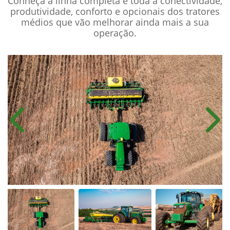
Conheça a linha completa e toda a conectividade,
produtividade, conforto e opcionais dos tratores
médios que vão melhorar ainda mais a sua
operação.
Anterior
Próx