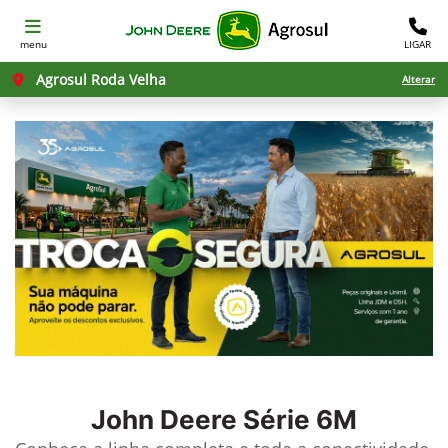
menu
LIGAR
Agrosul Roda Velha
Alterar
John Deere
Série 6M