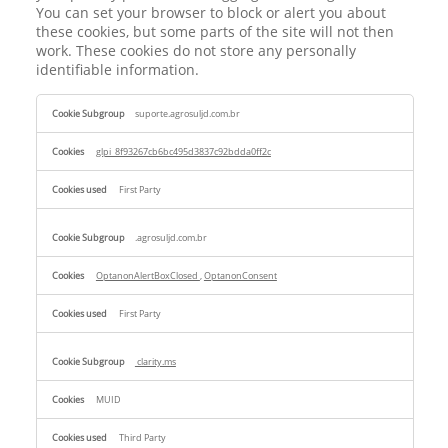
You can set your browser to block or alert you about
these cookies, but some parts of the site will not then
work. These cookies do not store any personally
identifiable information.
Strictly
suporte.agrosuljd.com.br
Necessary
Cookies
glpi_8f93267cb6bc495d3837c92bdda0ff2c
First Party
.agrosuljd.com.br
OptanonAlertBoxClosed
,
OptanonConsent
First Party
clarity.ms
MUID
Third Party