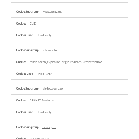
www.clarity.ms
CLID
Third Party
solides.jobs
token, token_expiration, origin, redirectCurrentWindow
Third Party
dlrdoc.deere.com
ASP.NET_SessionId
Third Party
c.clarity.ms
SM, ANONCHK