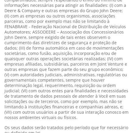
informações necessárias para atingir as finalidades: (I) com a
Deere & Company e outras empresas do Grupo John Deere;
(II) com as empresas ou outros organismos, associações
parceiras, como por exemplo mas não se limitando à
FENABRAVE - Federação Nacional de Distribuição de Veículos
Automotores; ASSODEERE – Associação dos Concessionários
John Deere, sempre exigido de tais entes observem o
cumprimento das diretrizes de segurança e proteção de
dados; (III) de forma automática em caso de movimentações
societárias, como fusão, aquisição, incorporação e/ou de
quaisquer outras operações societárias realizadas; (IV) com
empresas afiliadas, subsidiárias, parceiros em Joint Venture e
outras empresas que fazem parte do seu grupo econômico;
(V) com autoridades judiciais, administrativas, regulatórias ou
governamentais competentes, sempre que houver
determinação legal, requerimento, requisição ou ordem
judicial; (VI) com outros entes para finalidades e necessidades
de tratamento de dados pessoais de atender à Você em suas
solicitações ou de terceiros, como por exemplo, mas não se
limitando à instituições financeiras e companhias aéreas, e;
(VII) com outros usuários a partir de sua interação conosco em
nossos ambientes virtuais ou físicos.
Os seus dados serão tratados pelo período que for necessário
ou definido em lei.