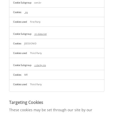
com.br
_ga
First Party
nr-data.net
JSESSIONID
Third Party
c.clarity.ms
MR
Third Party
Targeting Cookies
These cookies may be set through our site by our