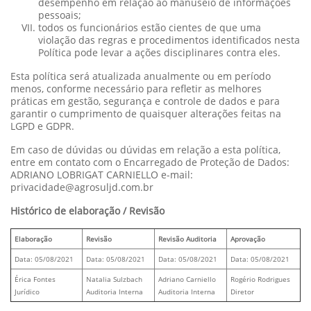
desempenho em relação ao manuseio de informações
pessoais;
todos os funcionários estão cientes de que uma
violação das regras e procedimentos identificados nesta
Política pode levar a ações disciplinares contra eles.
Esta política será atualizada anualmente ou em período
menos, conforme necessário para refletir as melhores
práticas em gestão, segurança e controle de dados e para
garantir o cumprimento de quaisquer alterações feitas na
LGPD e GDPR.
Em caso de dúvidas ou dúvidas em relação a esta política,
entre em contato com o Encarregado de Proteção de Dados:
ADRIANO LOBRIGAT CARNIELLO e-mail:
privacidade@agrosuljd.com.br
Histórico de elaboração / Revisão
Elaboração
Revisão
Revisão Auditoria
Aprovação
Data: 05/08/2021
Data: 05/08/2021
Data: 05/08/2021
Data: 05/08/2021
Érica Fontes
Natalia Sulzbach
Adriano Carniello
Rogério Rodrigues
Jurídico
Auditoria Interna
Auditoria Interna
Diretor