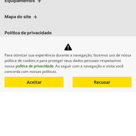
Equipamentos
Mapa do site
Política de privacidade
AGROSUL MAQUINAS LTDA
Para otimizar sua experiência durante a navegação, fazemos uso de nossa
política de cookies e para proteger seus dados pessoais respeitamos
CNPJ: 40.512.337/0001-00
nossa
política de privacidade
. Ao seguir com a navegação e visita você
concorda com nossas políticas.
Aceitar
Recusar
No trânsito, enxergar o outro
salva vidas.
Desenvolvido pela DEALERSPACE ® Direitos Reservados.