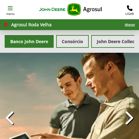
menu
LIGAR
Agrosul Roda Velha
Alterar
Banco John Deere
Consórcio
John Deere Collecti
templates.template-01.components.carousel.texts.con
temp