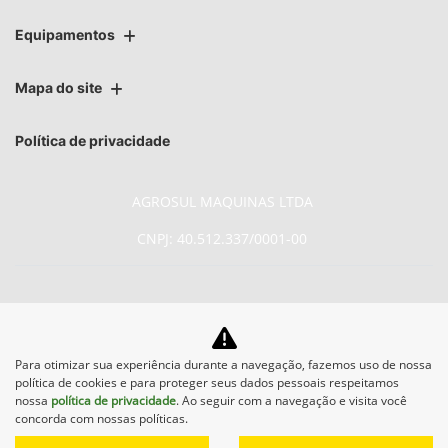
Equipamentos
Mapa do site
Política de privacidade
AGROSUL MAQUINAS LTDA
CNPJ: 40.512.337/0001-00
No trânsito, enxergar o outro
Para otimizar sua experiência durante a navegação, fazemos uso de nossa
política de cookies e para proteger seus dados pessoais respeitamos
salva vidas.
nossa
política de privacidade
. Ao seguir com a navegação e visita você
concorda com nossas políticas.