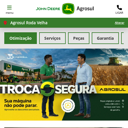
menu
LIGAR
Agrosul Roda Velha
Alterar
Otimização
Serviços
Peças
Garantia