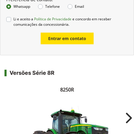
Whatsapp
Telefone
Email
Li e aceito a
Política de Privacidade
e concordo em receber
comunicações da concessionária.
Entrar em contato
Versões Série 8R
8250R
Ne