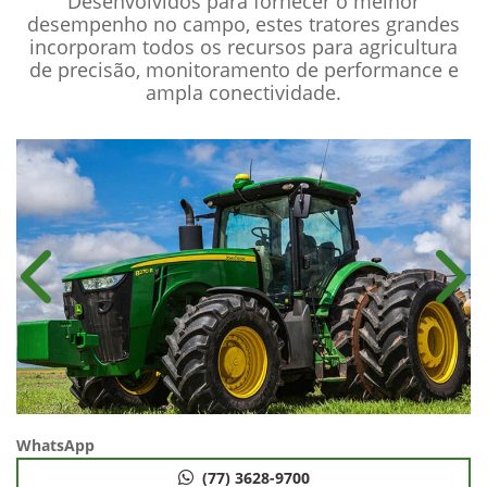
Desenvolvidos para fornecer o melhor
desempenho no campo, estes tratores grandes
incorporam todos os recursos para agricultura
de precisão, monitoramento de performance e
ampla conectividade.
Anterior
Próx
WhatsApp
(77) 3628-9700