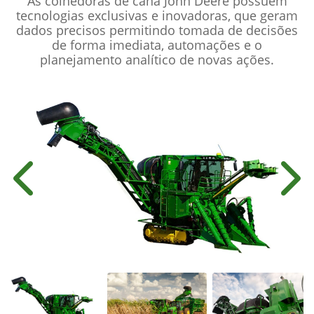
As colhedoras de cana John Deere possuem
tecnologias exclusivas e inovadoras, que geram
dados precisos permitindo tomada de decisões
de forma imediata, automações e o
planejamento analítico de novas ações.
Anterior
Próx