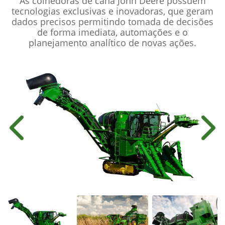
As colhedoras de cana John Deere possuem
tecnologias exclusivas e inovadoras, que geram
dados precisos permitindo tomada de decisões
de forma imediata, automações e o
planejamento analítico de novas ações.
Anterior
Próx