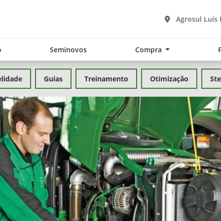
Agrosul Luís
o
Seminovos
Compra
elidade
Guias
Treinamento
Otimização
Ste
exts.control_prev