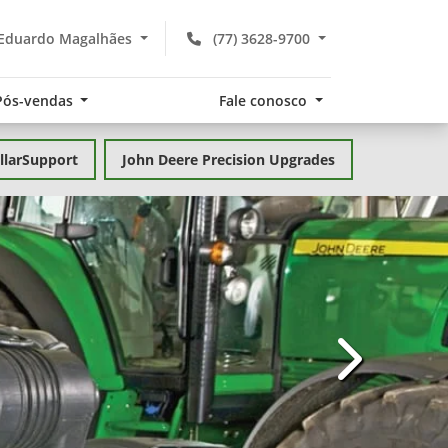
 Eduardo Magalhães
(77) 3628-9700
Pós-vendas
Fale conosco
llarSupport
John Deere Precision Upgrades
templates.te