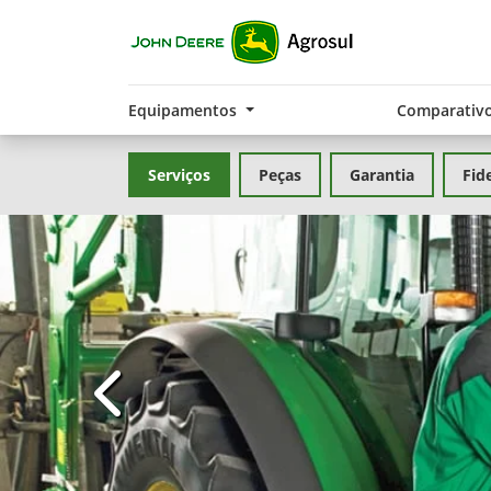
Equipamentos
Comparativ
Serviços
Peças
Garantia
Fid
templates.template-01.components.carousel.t