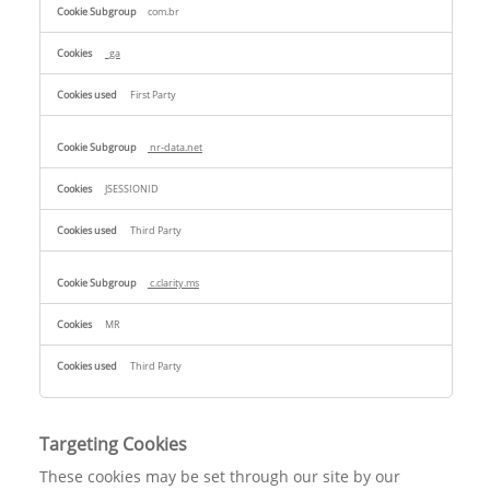
com.br
_ga
First Party
nr-data.net
JSESSIONID
Third Party
c.clarity.ms
MR
Third Party
Targeting Cookies
These cookies may be set through our site by our