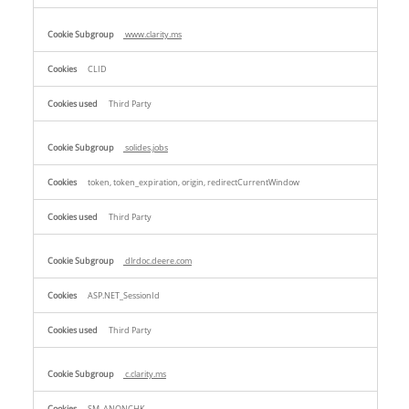
www.clarity.ms
CLID
Third Party
solides.jobs
token, token_expiration, origin, redirectCurrentWindow
Third Party
dlrdoc.deere.com
ASP.NET_SessionId
Third Party
c.clarity.ms
SM, ANONCHK