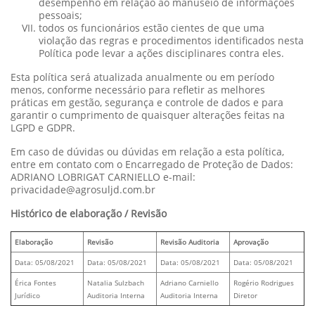
desempenho em relação ao manuseio de informações
pessoais;
todos os funcionários estão cientes de que uma
violação das regras e procedimentos identificados nesta
Política pode levar a ações disciplinares contra eles.
Esta política será atualizada anualmente ou em período
menos, conforme necessário para refletir as melhores
práticas em gestão, segurança e controle de dados e para
garantir o cumprimento de quaisquer alterações feitas na
LGPD e GDPR.
Em caso de dúvidas ou dúvidas em relação a esta política,
entre em contato com o Encarregado de Proteção de Dados:
ADRIANO LOBRIGAT CARNIELLO e-mail:
privacidade@agrosuljd.com.br
Histórico de elaboração / Revisão
Elaboração
Revisão
Revisão Auditoria
Aprovação
Data: 05/08/2021
Data: 05/08/2021
Data: 05/08/2021
Data: 05/08/2021
Érica Fontes
Natalia Sulzbach
Adriano Carniello
Rogério Rodrigues
Jurídico
Auditoria Interna
Auditoria Interna
Diretor