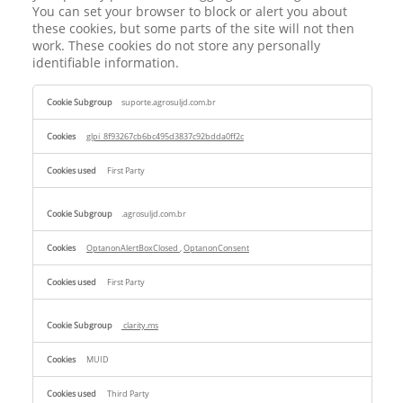
You can set your browser to block or alert you about
these cookies, but some parts of the site will not then
work. These cookies do not store any personally
identifiable information.
Strictly
suporte.agrosuljd.com.br
Necessary
Cookies
glpi_8f93267cb6bc495d3837c92bdda0ff2c
First Party
.agrosuljd.com.br
OptanonAlertBoxClosed
,
OptanonConsent
First Party
clarity.ms
MUID
Third Party