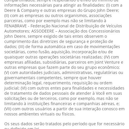
informações necessárias para atingir as finalidades: (I) com a
Deere & Company e outras empresas do Grupo John Deere;
(II) com as empresas ou outros organismos, associações
parceiras, como por exemplo mas não se limitando à
FENABRAVE - Federação Nacional de Distribuição de Veículos
Automotores; ASSODEERE – Associação dos Concessionários
John Deere, sempre exigido de tais entes observem o
cumprimento das diretrizes de segurança e proteção de
dados; (III) de forma automática em caso de movimentações
societárias, como fusão, aquisição, incorporação e/ou de
quaisquer outras operações societárias realizadas; (IV) com
empresas afiliadas, subsidiárias, parceiros em Joint Venture e
outras empresas que fazem parte do seu grupo econômico;
(V) com autoridades judiciais, administrativas, regulatórias ou
governamentais competentes, sempre que houver
determinação legal, requerimento, requisição ou ordem
judicial; (VI) com outros entes para finalidades e necessidades
de tratamento de dados pessoais de atender à Você em suas
solicitações ou de terceiros, como por exemplo, mas não se
limitando à instituições financeiras e companhias aéreas, e;
(VII) com outros usuários a partir de sua interação conosco em
nossos ambientes virtuais ou físicos.
Os seus dados serão tratados pelo período que for necessário
ou definido em lei.