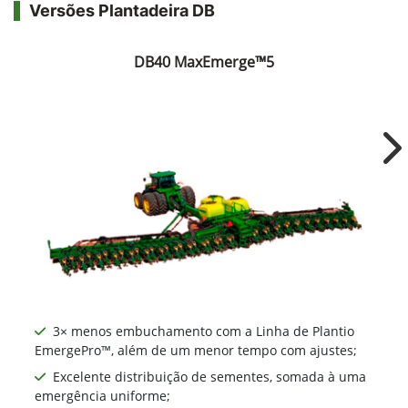
Versões Plantadeira DB
DB40 MaxEmerge™5
Ne
3× menos embuchamento com a Linha de Plantio
EmergePro™, além de um menor tempo com ajustes;
Excelente distribuição de sementes, somada à uma
emergência uniforme;