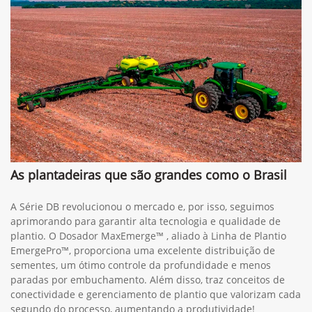
As plantadeiras que são grandes como o Brasil
A Série DB revolucionou o mercado e, por isso, seguimos
aprimorando para garantir alta tecnologia e qualidade de
plantio. O Dosador MaxEmerge™ , aliado à Linha de Plantio
EmergePro™, proporciona uma excelente distribuição de
sementes, um ótimo controle da profundidade e menos
paradas por embuchamento. Além disso, traz conceitos de
conectividade e gerenciamento de plantio que valorizam cada
segundo do processo, aumentando a produtividade!