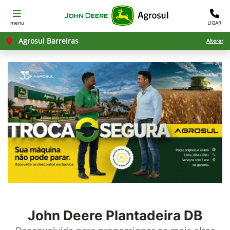
menu
LIGAR
Agrosul Barreiras
Alterar
John Deere
Plantadeira DB