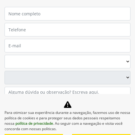
Preferência de contato:
Para otimizar sua experiência durante a navegação, fazemos uso de nossa
política de cookies e para proteger seus dados pessoais respeitamos
Whatsapp
Telefone
Email
nossa
política de privacidade
. Ao seguir com a navegação e visita você
concorda com nossas políticas.
Li e aceito a
Política de Privacidade
e concordo em receber