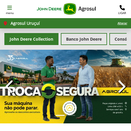
menu
LIGAR
Agrosul Uruçuí
Alterar
John Deere Collection
Banco John Deere
Consórc
templates.template-01.components.carousel.texts.con
temp