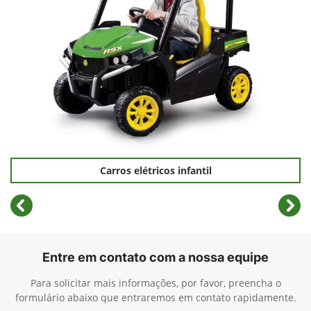
Carros elétricos infantil
templates.template-01.components.carousel.texts.cont
temp
Entre em contato com a nossa equipe
Para solicitar mais informações, por favor, preencha o
formulário abaixo que entraremos em contato rapidamente.