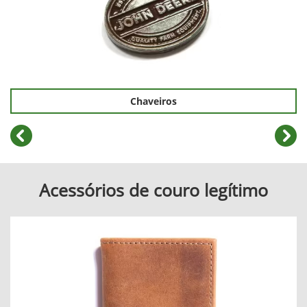
Chaveiros
templates.template-01.components.carousel.texts.cont
temp
Acessórios de couro legítimo