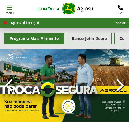
menu
LIGAR
Agrosul Uruçuí
Alterar
Programa Mais Alimento
Banco John Deere
Cons
templates.template-01.components.carousel.texts.con
temp