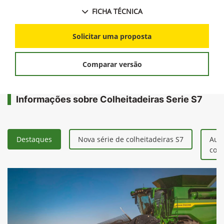
FICHA TÉCNICA
Solicitar uma proposta
Comparar versão
Informações sobre Colheitadeiras Serie S7
Destaques
Nova série de colheitadeiras S7
Aum
colh