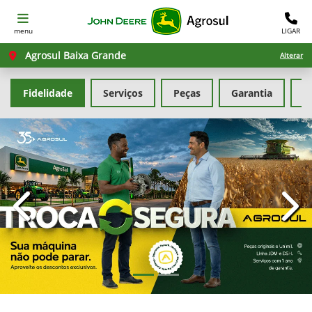
menu
LIGAR
Agrosul Baixa Grande
Alterar
Fidelidade
Serviços
Peças
Garantia
G
templates.template-01.components.carousel.texts.con
temp