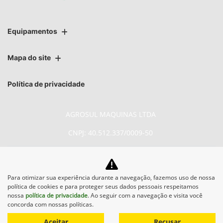
Equipamentos
Mapa do site
Política de privacidade
AGROSUL MAQUINAS LTDA
CNPJ: 40.512.337/0009-50
Para otimizar sua experiência durante a navegação, fazemos uso de nossa
política de cookies e para proteger seus dados pessoais respeitamos
No trânsito, enxergar o outro
nossa
política de privacidade
. Ao seguir com a navegação e visita você
concorda com nossas políticas.
salva vidas.
Aceitar
Recusar