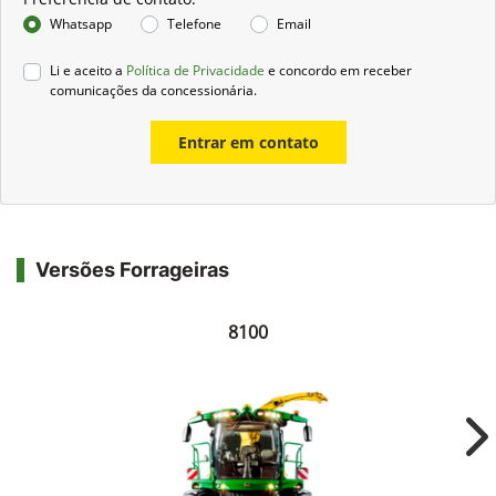
Whatsapp
Telefone
Email
Li e aceito a
Política de Privacidade
e concordo em receber
comunicações da concessionária.
Entrar em contato
Versões Forrageiras
8100
Ne