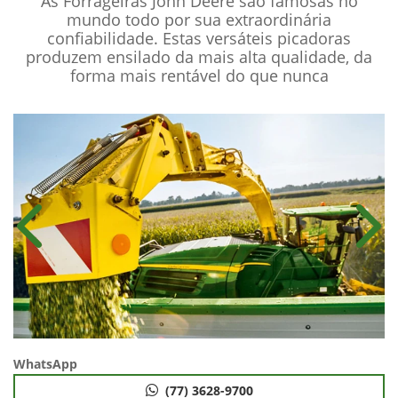
As Forrageiras John Deere são famosas no
mundo todo por sua extraordinária
confiabilidade. Estas versáteis picadoras
produzem ensilado da mais alta qualidade, da
forma mais rentável do que nunca
Anterior
Próx
WhatsApp
(77) 3628-9700