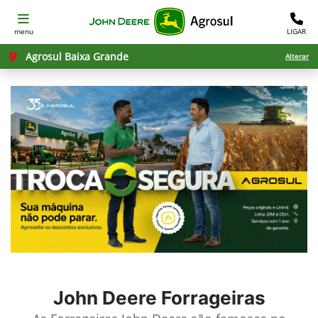
menu
LIGAR
Agrosul Baixa Grande
Alterar
John Deere
Forrageiras