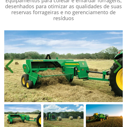
Equipamentos para coletar e enfardar forragens,
desenhados para otimizar as qualidades de suas
reservas forrageiras e no gerenciamento de
resíduos
Anterior
Próx