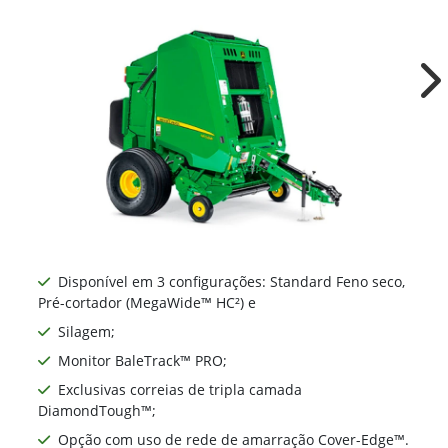
Ne
Disponível em 3 configurações: Standard Feno seco,
Pré-cortador (MegaWide™ HC²) e
Silagem;
Monitor BaleTrack™ PRO;
Exclusivas correias de tripla camada
DiamondTough™;
Opção com uso de rede de amarração Cover-Edge™.