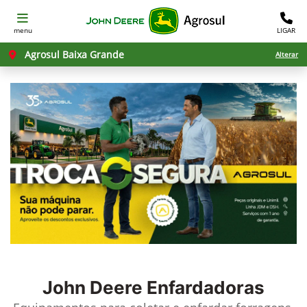
menu
LIGAR
Agrosul Baixa Grande
Alterar
John Deere
Enfardadoras