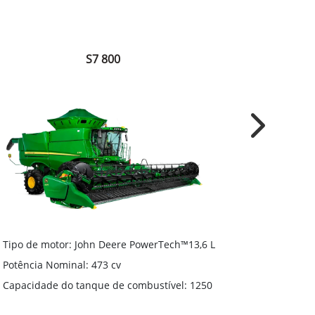
S7 800
Next
Tipo de motor: John Deere PowerTech™13,6 L
Tipo de mo
Potência Nominal: 473 cv
Potência N
Capacidade do tanque de combustível: 1250
Capacidade
L