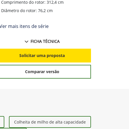
Comprimento do rotor: 312,4 cm
Compriment
Diâmetro do rotor: 76,2 cm
Diâmetro d
Ver mais itens de série
+ Ver mais i
FICHA TÉCNICA
Solicitar uma proposta
S
Comparar versão
Colheita de milho de alta capacidade