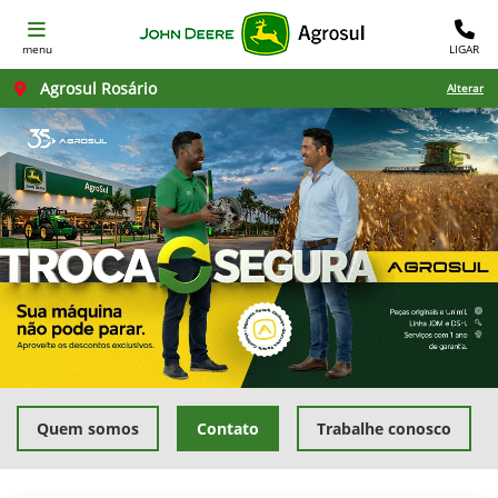
menu
LIGAR
Agrosul Rosário
Alterar
Quem somos
Contato
Trabalhe conosco