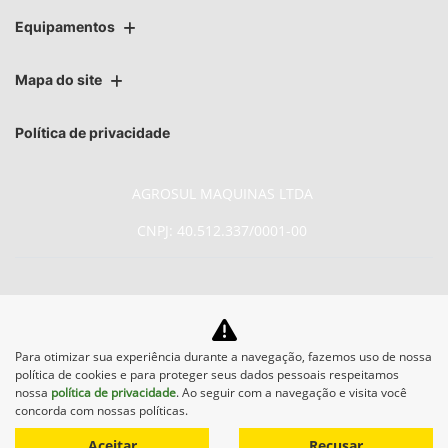
Equipamentos
Mapa do site
Política de privacidade
AGROSUL MAQUINAS LTDA
CNPJ: 40.512.337/0001-00
No trânsito, enxergar o outro
Para otimizar sua experiência durante a navegação, fazemos uso de nossa
política de cookies e para proteger seus dados pessoais respeitamos
salva vidas.
nossa
política de privacidade
. Ao seguir com a navegação e visita você
concorda com nossas políticas.
Aceitar
Recusar