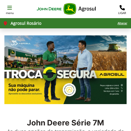
menu
LIGAR
Agrosul Rosário
Alterar
John Deere
Série 7M