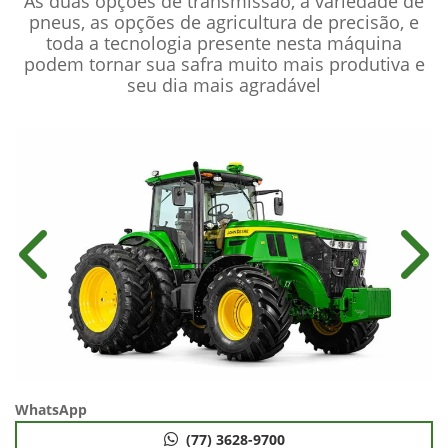
As duas opções de transmissão, a variedade de
pneus, as opções de agricultura de precisão, e
toda a tecnologia presente nesta máquina
podem tornar sua safra muito mais produtiva e
seu dia mais agradável
Anterior
Próx
WhatsApp
(77) 3628-9700