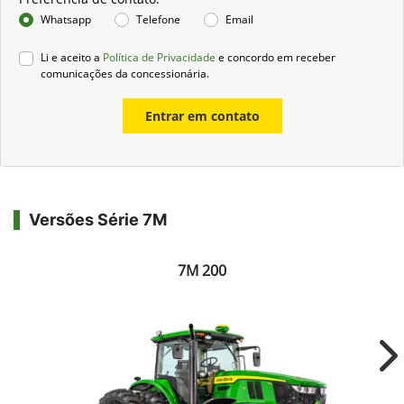
Whatsapp
Telefone
Email
Li e aceito a
Política de Privacidade
e concordo em receber
comunicações da concessionária.
Entrar em contato
Versões Série 7M
7M 200
Ne