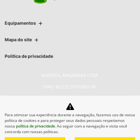
Equipamentos
Mapa do site
Política de privacidade
AGROSUL MAQUINAS LTDA
CNPJ: 40.512.337/0001-00
Para otimizar sua experiência durante a navegação, fazemos uso de nossa
política de cookies e para proteger seus dados pessoais respeitamos
No trânsito, enxergar o outro
nossa
política de privacidade
. Ao seguir com a navegação e visita você
concorda com nossas políticas.
salva vidas.