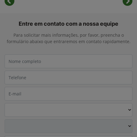
templates.template-01.components.carousel.texts.cont
temp
Entre em contato com a nossa equipe
Para solicitar mais informações, por favor, preencha o
formulário abaixo que entraremos em contato rapidamente.