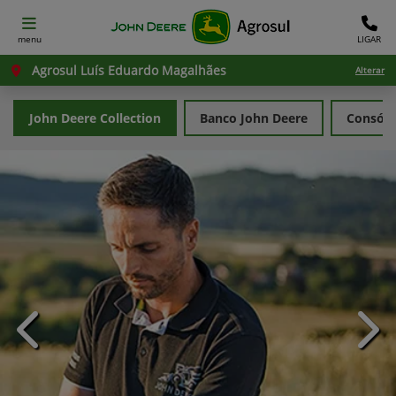
menu
LIGAR
Agrosul Luís Eduardo Magalhães
Alterar
John Deere Collection
Banco John Deere
Consórc
templates.template-01.components.carousel.texts.con
temp