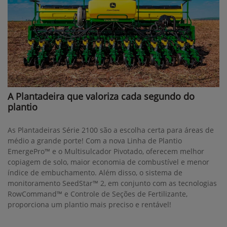
A Plantadeira que valoriza cada segundo do
plantio
As Plantadeiras Série 2100 são a escolha certa para áreas de
médio a grande porte! Com a nova Linha de Plantio
EmergePro™ e o Multisulcador Pivotado, oferecem melhor
copiagem de solo, maior economia de combustível e menor
índice de embuchamento. Além disso, o sistema de
monitoramento SeedStar™ 2, em conjunto com as tecnologias
RowCommand™ e Controle de Seções de Fertilizante,
proporciona um plantio mais preciso e rentável!