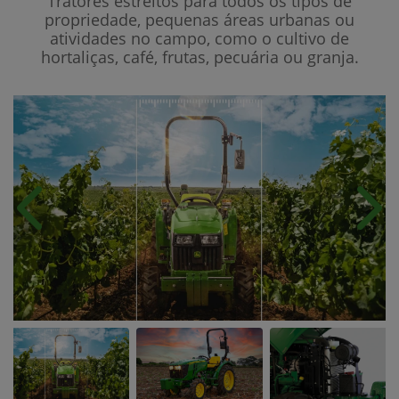
Tratores estreitos para todos os tipos de
propriedade, pequenas áreas urbanas ou
atividades no campo, como o cultivo de
hortaliças, café, frutas, pecuária ou granja.
Anterior
Próx