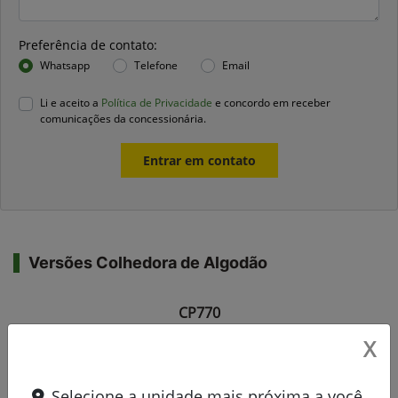
Preferência de contato:
Whatsapp
Telefone
Email
Li e aceito a
Política de Privacidade
e concordo em receber
comunicações da concessionária.
Entrar em contato
Versões Colhedora de Algodão
CP770
X
Selecione a unidade mais próxima a você.