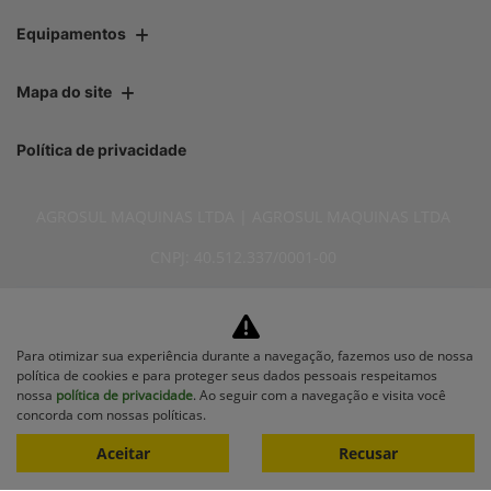
Equipamentos
Mapa do site
Política de privacidade
AGROSUL MAQUINAS LTDA | AGROSUL MAQUINAS LTDA
CNPJ: 40.512.337/0001-00
Para otimizar sua experiência durante a navegação, fazemos uso de nossa
política de cookies e para proteger seus dados pessoais respeitamos
No trânsito, enxergar o outro
nossa
política de privacidade
. Ao seguir com a navegação e visita você
concorda com nossas políticas.
salva vidas.
Aceitar
Recusar