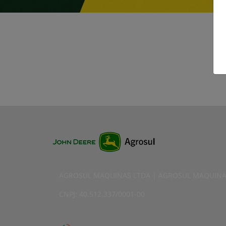
AGROSUL MAQUINAS LTDA | AGROSUL MAQUINA
CNPJ: 40.512.337/0001-00