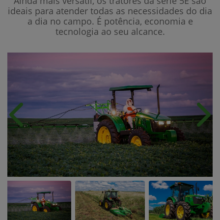
Ainda mais versátil, os tratores da série 5E são
ideais para atender todas as necessidades do dia
a dia no campo. É potência, economia e
tecnologia ao seu alcance.
Anterior
Próx