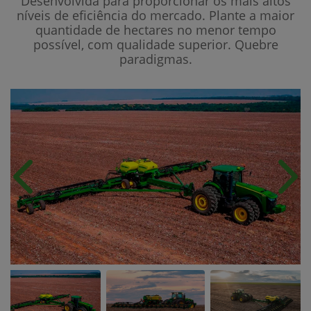
Desenvolvida para proporcionar os mais altos
níveis de eficiência do mercado. Plante a maior
quantidade de hectares no menor tempo
possível, com qualidade superior. Quebre
paradigmas.
Anterior
Próx