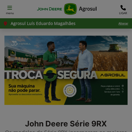
menu
LIGAR
Agrosul Luís Eduardo Magalhães
Alterar
John Deere
Série 9RX