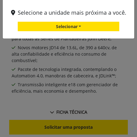
Selecione a unidade mais próxima a você.
Selecionar
Soluções John Deere - Verde no Verde - Preparado
para todas as Séries de Plantadeiras John Deere;
Novos motores JD14 de 13.6L, de 390 a 640cv, de
alta confiabilidade e eficiência no consumo de
combustível;
Pacote de tecnologia integrada, contemplando o
Automation 4.0, manobras de cabeceira, e JDLink™;
Transmissão inteligente e18 com gerenciador de
eficiência, mais economia e desempenho.
FICHA TÉCNICA
Solicitar uma proposta