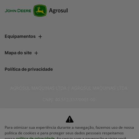
Equipamentos
Mapa do site
Política de privacidade
AGROSUL MAQUINAS LTDA | AGROSUL MAQUINAS LTDA
CNPJ: 40.512.337/0001-00
Para otimizar sua experiência durante a navegação, fazemos uso de nossa
política de cookies e para proteger seus dados pessoais respeitamos
No trânsito, enxergar o outro
nossa
política de privacidade
. Ao seguir com a navegação e visita você