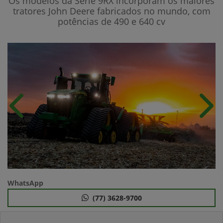
Os modelos da Série 9RX incorporam os maiores
tratores John Deere fabricados no mundo, com
potências de 490 e 640 cv
Anterior
Próx
WhatsApp
(77) 3628-9700